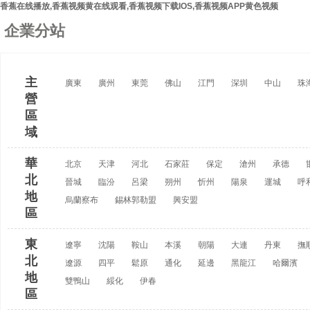
香蕉在线播放,香蕉视频黄在线观看,香蕉视频下载IOS,香蕉视频APP黄色视频
企業分站
主
廣東
廣州
東莞
佛山
江門
深圳
中山
珠
營
區
域
華
北京
天津
河北
石家莊
保定
滄州
承德
北
晉城
臨汾
呂梁
朔州
忻州
陽泉
運城
呼
地
烏蘭察布
錫林郭勒盟
興安盟
區
東
遼寧
沈陽
鞍山
本溪
朝陽
大連
丹東
撫
北
遼源
四平
鬆原
通化
延邊
黑龍江
哈爾濱
地
雙鴨山
綏化
伊春
區