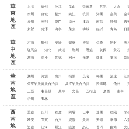
華
上海
蘇州
吳江
昆山
張家巷
常熟
太倉
東
徐州
鹽城
揚州
鎮江
杭州
湖州
嘉興
金
地
泉州
三明
廈門
漳州
江西
南昌
贛州
吉
區
東營
菏澤
濟寧
萊蕪
聊城
臨沂
青島
日
華
河南
鄭州
安陽
鶴壁
濟源
焦作
開封
漯
中
駐馬店
湖北
武漢
鄂州
恩施
黃岡
黃石
地
湖南
長沙
常德
郴州
衡陽
懷化
婁底
邵
區
華
潮州
河源
惠州
揭陽
茂名
梅州
清遠
汕
南
保亭黎族苗族自治縣
昌江黎族自治縣
澄邁縣
儋州
地
三亞
屯昌縣
萬寧
文昌
五指山
廣西
南寧
區
梧州
玉林
西
重慶
四川
程度
阿壩
巴中
達州
德陽
甘
南
雅安
宜賓
自貢
資陽
貴州
安順
畢節
六
地
迪慶
紅河
麗江
臨滄
怒江
普洱
曲靖
文